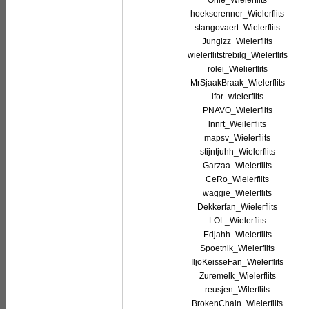
Onie_Wielerflits
hoekserenner_Wielerflits
stangovaert_Wielerflits
Junglzz_Wielerflits
wielerflitstrebilg_Wielerflits
rolei_Wielierflits
MrSjaakBraak_Wielerflits
ifor_wielerflits
PNAVO_Wielerflits
lnnrt_Weilerflits
mapsv_Wielerflits
stijntjuhh_Wielerflits
Garzaa_Wielerflits
CeRo_Wielerflits
waggie_Wielerflits
Dekkerfan_Wielerflits
LOL_Wielerflits
Edjahh_Wielerflits
Spoetnik_Wielerflits
IljoKeisseFan_Wielerflits
Zuremelk_Wielerflits
reusjen_Wilerflits
BrokenChain_Wielerflits