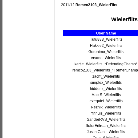
2011/12
Remco2103_WielerFlits
Wielerflit
User Name
Tutu888_Wielerflits
Hakkie2_Wielerflits
Geronimo_Wielerflits
ervano_Wielerflits
kartje_Wielerflits_*DefendingChamp*
remco2103_Wielerflits_*FormerChamp
zacht_Wielerflits
simplex_Wielerflits
hiddenz_Wielerflits
Mac-S_Wielerflits
ezequiel_Wielerflits
Reznik_Wielerflits
Ynhuis_Wielerflits
SanderRVS_Wielerflits
SolerEritrean_Wielerflits
Justin Case_Wielerflits