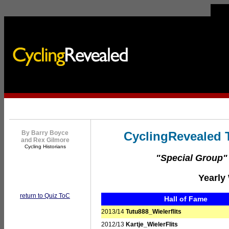
By Barry Boyce
CyclingRevealed T
and Rex Gilmore
Cycling Historians
"Special Group
Yearly
return to Quiz ToC
Hall of Fame
2013/14
Tutu888_Wielerflits
2012/13
Kartje_WielerFlits